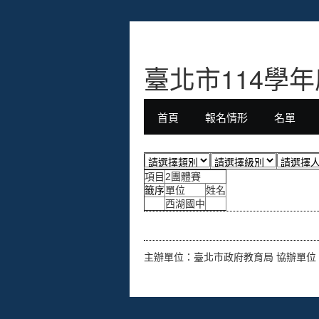
臺北市114學
首頁
報名情形
名單
項目
2團體賽
籤序
單位
姓名
西湖國中
主辦單位：臺北市政府教育局 協辦單位